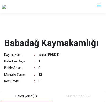
Denizli
Acıpayam
Çardak
Babadağ Kaymakamlığı
Pamukkale
Çivril
Babadağ
Güney
Kaymakam
:
İsmail PENDİK
Baklan
Honaz
Belediye Sayısı
:
1
Bekilli
Kale
Belde Sayısı
:
0
Beyağaç
Sarayköy
Mahalle Sayısı
:
12
Bozkurt
Serinhisar
Köy Sayısı
:
0
Buldan
Tavas
Çal
Merkezefendi
Belediyeler (1)
Muhtarliklar (12)
Çameli