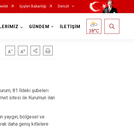
evlet
İçişleri Bakanlığı
Denizli
LERİMİZ
GÜNDEM
İLETİŞİM
38
°C
Çardak
Çivril
urum, 81 İldeki şubeleri
rnet sitesi ile Kurumun ilan
Güney
Honaz
ün yaygın, bölgesel ve
Kale
arak daha geniş kitlelere
Sarayköy