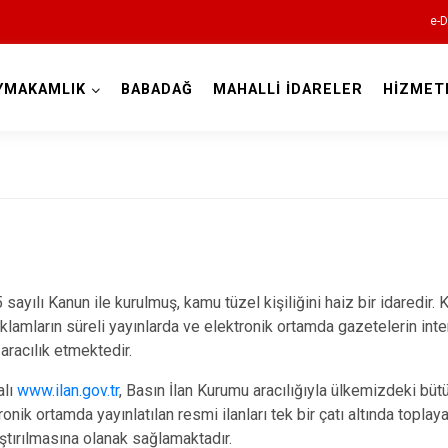
e-D
YMAKAMLIK
BABADAĞ
MAHALLİ İDARELER
HİZMET
Denizli
Acıpayam
Pamukkale
lı Kanun ile kurulmuş, kamu tüzel kişiliğini haiz bir idaredir. K
eklamların süreli yayınlarda ve elektronik ortamda gazetelerin inte
Babadağ
aracılık etmektedir.
Baklan
alı
www
.ilan.gov.tr
, Basın İlan Kurumu aracılığıyla ülkemizdeki büt
Bekilli
nik ortamda yayınlatılan resmi ilanları tek bir çatı altında toplay
Beyağaç
aştırılmasına olanak sağlamaktadır.