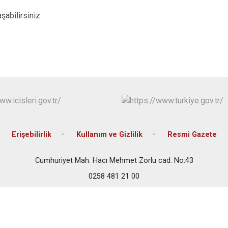
Bozkurt
şabilirsiniz
Buldan
Çal
Çameli
Erişebilirlik
Kullanım ve Gizlilik
Resmi Gazete
Cumhuriyet Mah. Hacı Mehmet Zorlu cad. No:43
0258 481 21 00