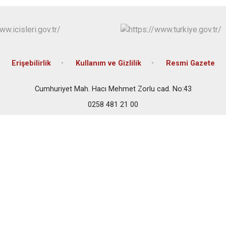
Bozkurt
Buldan
Çal
Çameli
Erişebilirlik
Kullanım ve Gizlilik
Resmi Gazete
Cumhuriyet Mah. Hacı Mehmet Zorlu cad. No:43
0258 481 21 00