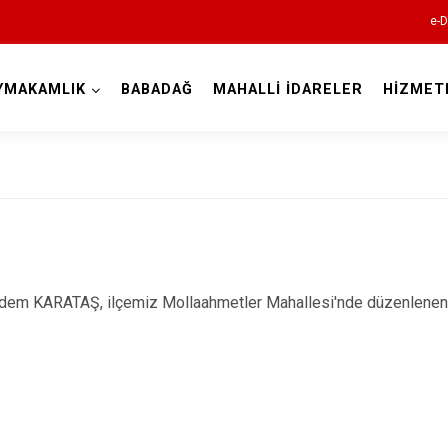
e-D
YMAKAMLIK
BABADAĞ
MAHALLİ İDARELER
HİZMET
Denizli
Acıpayam
Pamukkale
ARATAŞ, ilçemiz Mollaahmetler Mahallesi'nde düzenlenen Çoc
Babadağ
Baklan
Bekilli
Beyağaç