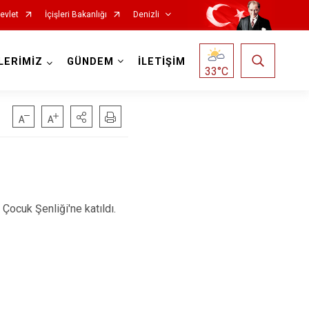
evlet
İçişleri Bakanlığı
Denizli
LERİMİZ
GÜNDEM
İLETİŞİM
33
°C
Çardak
Çivril
uk Şenliği'ne katıldı.
Güney
Honaz
Kale
Sarayköy